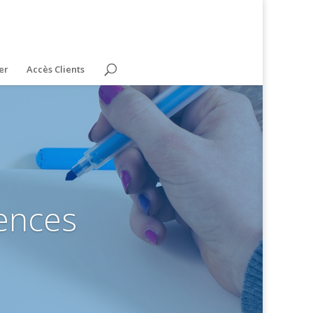
er
Accès Clients
ences